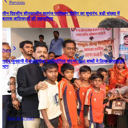
Previous
तीन दिवसीय शीतकालीन शतरंज प्रशिक्षण शिविर का शुभारंभ, बड़ी संख्या में
बालक-बालिकाओं की सहभागिता
Next
ग्राम जुनवानी में बालक्रीड़ा प्रतियोगिता संपन्न, 600 बच्चों ने लिया उत्साहपूर्ण
भाग
0
👍
Like
0
❤️
Love
0
😮
Wow
0
😢
Sad
0
😠
Angry
Sign in to react