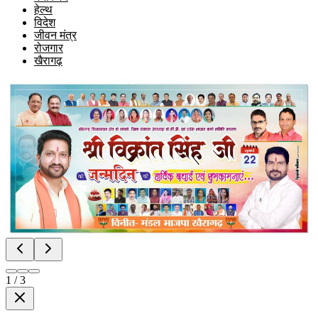
हेल्थ
विदेश
जीवन मंत्र
रोजगार
खैरागढ़
1
/
3