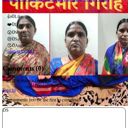
0
👍
Like
0
❤️
Love
0
😮
Wow
0
😢
Sad
0
😠
Angry
Sign in to react
Comments (
0
)
Sign in to leave a comment
Sign In
No comments yet. Be the first to comment!
DS