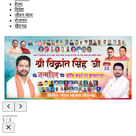
हेल्थ
विदेश
जीवन मंत्र
रोजगार
खैरागढ़
1
/
3