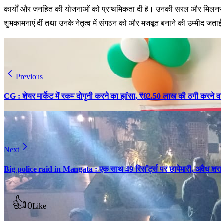
कार्यों और जनहित की योजनाओं को प्राथमिकता दी है। उनकी सरल और मिलनसार छवि
शुभकामनाएं दीं तथा उनके नेतृत्व में संगठन को और मजबूत बनाने की उम्मीद जताई
Previous
CG : शेयर मार्केट में रकम दोगुनी करने का झांसा, ₹82.50 लाख की ठगी करने व
Next
Big police raid in Mangata : एक साथ 49 रिसॉर्ट्स पर छापेमारी, अवैध शराब 
👍
0
Like