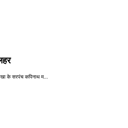
 लहर
 शाखा के सरपंच कपिनाथ म...