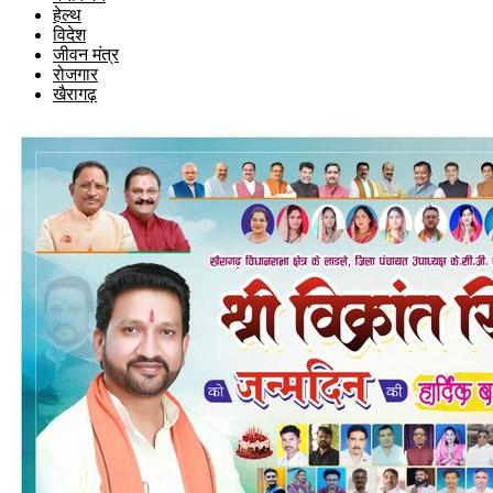
हेल्थ
विदेश
जीवन मंत्र
रोजगार
खैरागढ़