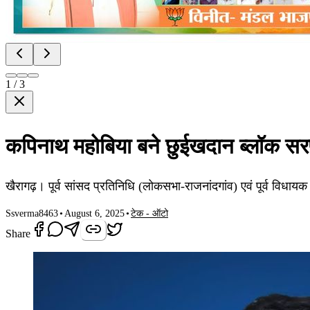
1
/
3
कपिनाथ महोबिया बने छुईखदान ब्लॉक सरपंच
खैरागढ़। पूर्व सांसद प्रतिनिधि (लोकसभा-राजनांदगांव) एवं पूर्व विधाय
S
sverma8463
•
August 6, 2025
•
टेक - ऑटो
Share