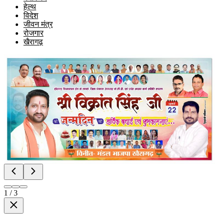
हेल्थ
विदेश
जीवन मंत्र
रोजगार
खैरागढ़
1
/
3