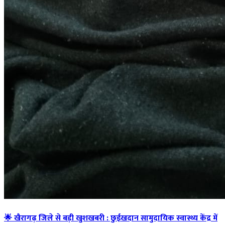
🌟 खैरागढ़ जिले से बड़ी खुशखबरी : छुईखदान सामुदायिक स्वास्थ्य केंद्र में