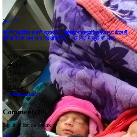
Next
🌟 खैरागढ़ जिले से बड़ी खुशखबरी : छुईखदान सामुदायिक स्वास्थ्य केंद्र में
महिला ने एक साथ जन्म दिए तीन पुत्र — पूरे जिले में खुशी की लहर
0
👍
Like
0
❤️
Love
0
😮
Wow
0
😢
Sad
0
😠
Angry
Sign in to react
Comments (
0
)
Sign in to leave a comment
Sign In