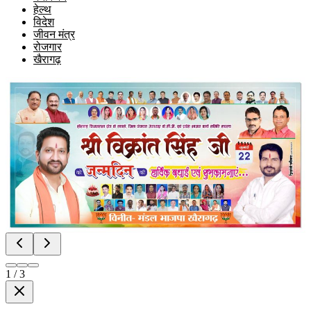
हेल्थ
विदेश
जीवन मंत्र
रोजगार
खैरागढ़
1
/
3