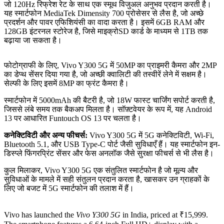
जो 120Hz रिफ्रेश रेट के साथ एक स्मूथ विजुअल अनुभव प्रदान करती है।
यह स्मार्टफोन MediaTek Dimensity 700 प्रोसेसर से लैस है, जो अच्छे
प्रदर्शन और पावर एफिशियंसी का वादा करता है। इसमें 6GB RAM और
128GB इंटरनल स्टोरेज है, जिसे माइक्रोSD कार्ड के माध्यम से 1TB तक
बढ़ाया जा सकता है।
फोटोग्राफी के लिए, Vivo Y300 5G में 50MP का प्राइमरी कैमरा और 2MP
का डेप्थ सेंसर दिया गया है, जो अच्छी क्वालिटी की तस्वीरें लेने में सक्षम है।
सेल्फी के लिए इसमें 8MP का फ्रंट कैमरा है।
स्मार्टफोन में 5000mAh की बैटरी है, जो 18W फास्ट चार्जिंग सपोर्ट करती है,
जिससे लंबे समय तक बैकअप मिलता है। सॉफ़्टवेयर के रूप में, यह Android
13 पर आधारित Funtouch OS 13 पर चलता है।
कनेक्टिविटी और अन्य फीचर्स:
Vivo Y300 5G में 5G कनेक्टिविटी, Wi-Fi,
Bluetooth 5.1, और USB Type-C पोर्ट जैसी सुविधाएँ हैं। यह स्मार्टफोन इन-
डिस्प्ले फिंगरप्रिंट सेंसर और फेस अनलॉक जैसे सुरक्षा फीचर्स से भी लैस है।
कुल मिलाकर, Vivo Y300 5G एक संतुलित स्मार्टफोन है जो मूल्य और
सुविधाओं के मामले में सही संतुलन प्रदान करता है, खासकर उन ग्राहकों के
लिए जो बजट में 5G स्मार्टफोन की तलाश में हैं।
Vivo has launched the
Vivo Y300 5G
in India, priced at ₹15,999.