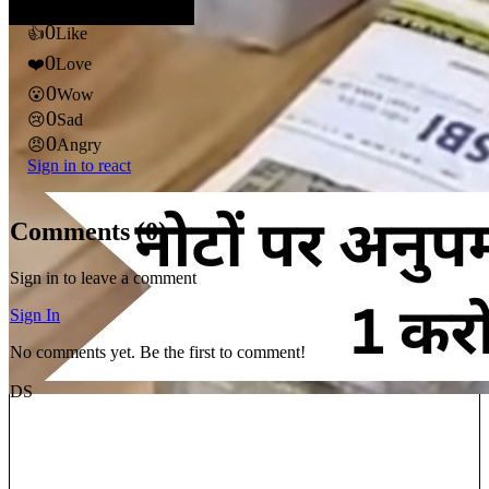
0
👍
Like
0
❤️
Love
0
😮
Wow
0
😢
Sad
0
😠
Angry
Sign in to react
Comments (
0
)
Sign in to leave a comment
Sign In
No comments yet. Be the first to comment!
DS