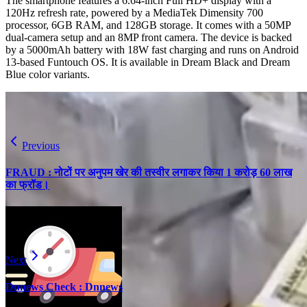
The smartphone features a 6.64-inch Full HD+ display with a
120Hz refresh rate, powered by a MediaTek Dimensity 700
processor, 6GB RAM, and 128GB storage. It comes with a 50MP
dual-camera setup and an 8MP front camera. The device is backed
by a 5000mAh battery with 18W fast charging and runs on Android
13-based Funtouch OS. It is available in Dream Black and Dream
Blue color variants.
Previous
FRAUD : नोटों पर अनुपम खेर की तस्वीर लगाकर किया 1 करोड़ 60 लाख
का फ्रॉड।
Next
Dnnews Check : Dnnews