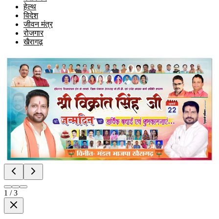
हेल्थ
विदेश
जीवन मंत्र
रोजगार
खैरागढ़
1
/
3