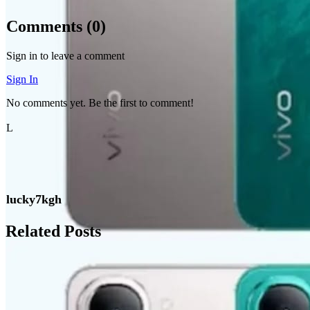
Comments (
0
)
Sign in to leave a comment
Sign In
No comments yet. Be the first to comment!
L
lucky7kgh
Related Posts