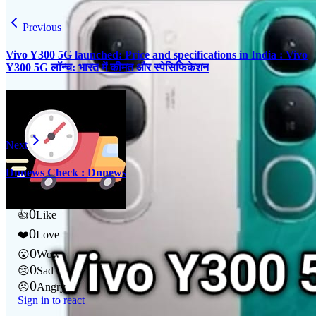
Previous
Vivo Y300 5G launched: Price and specifications in India : Vivo
Y300 5G लॉन्च: भारत में कीमत और स्पेसिफिकेशन
Next
Dnnews Check : Dnnews
0
👍
Like
0
❤️
Love
0
😮
Wow
0
😢
Sad
0
😠
Angry
Sign in to react