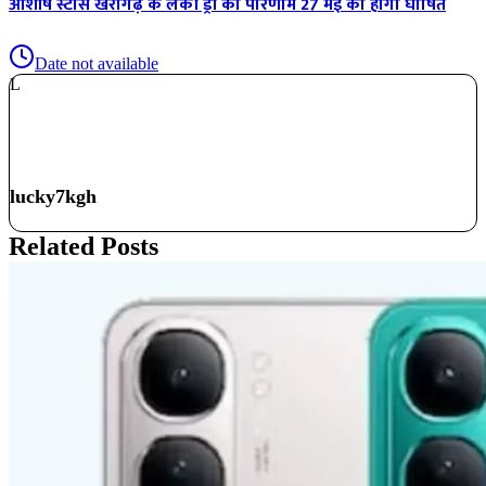
आशीष स्टोर्स खैरागढ़ के लकी ड्रॉ का परिणाम 27 मई को होगा घोषित
Date not available
L
lucky7kgh
Related Posts