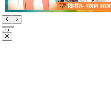
1
/
3
DNnews
News & Media
एक विश्वसनीय न्यूज़ प्लेटफॉर्म जहाँ मिलती है सच्ची, निष्पक्ष और ज़मीनी खबरें। खबर वही, ज
KHAIRAGARH (CHHATTISGARH)