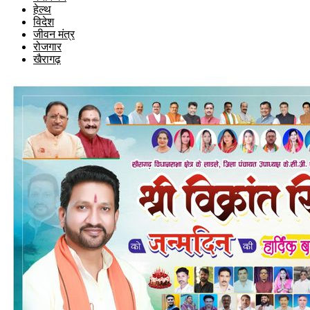
हेल्थ
विदेश
जीवन मंत्र
रोजगार
खैरागढ़