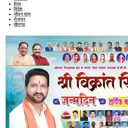
हेल्थ
विदेश
जीवन मंत्र
रोजगार
खैरागढ़