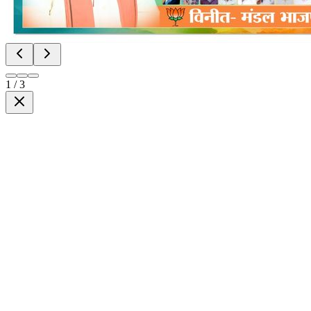
1
/
3
DNnews
News & Media
एक विश्वसनीय न्यूज़ प्लेटफॉर्म जहाँ मिलती है सच्ची, निष्पक्ष और ज़मीनी खबरें। खबर वही, ज
KHAIRAGARH (CHHATTISGARH)