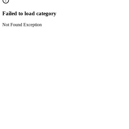
Failed to load category
Not Found Exception
DNnews
News & Media
एक विश्वसनीय न्यूज़ प्लेटफॉर्म जहाँ मिलती है सच्ची, निष्पक्ष और ज़मीनी खबरें। खबर वही,
जो लगे सही
KHAIRAGARH (CHHATTISGARH)
sahudinesh1250@gmail.com