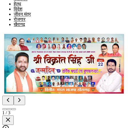
हेल्थ
विदेश
जीवन मंत्र
रोजगार
खैरागढ़
1
/
3