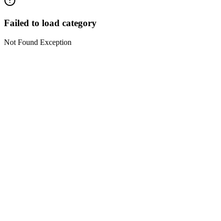
Failed to load category
Not Found Exception
DNnews
News & Media
एक विश्वसनीय न्यूज़ प्लेटफॉर्म जहाँ मिलती है सच्ची, निष्पक्ष और ज़मीनी खबरें। खबर वही,
जो लगे सही
KHAIRAGARH (CHHATTISGARH)
sahudinesh1250@gmail.com