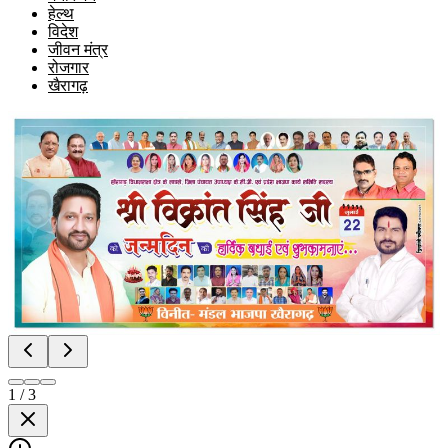
हेल्थ
विदेश
जीवन मंत्र
रोजगार
खैरागढ़
1
/
3